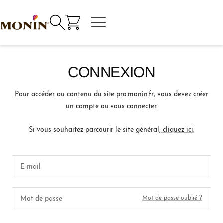
Passer
au
Navigation
Monin
contenu
commande
personnel
CONNEXION
Pour accéder au contenu du site pro.monin.fr, vous devez créer
un compte ou vous connecter.
Si vous souhaitez parcourir le site général,
cliquez ici.
E-mail
Mot de passe
Mot de passe oublié ?