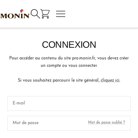
Passer
au
Navigation
Monin
contenu
commande
personnel
CONNEXION
Pour accéder au contenu du site pro.monin.fr, vous devez créer
un compte ou vous connecter.
Si vous souhaitez parcourir le site général,
cliquez ici.
E-mail
Mot de passe
Mot de passe oublié ?