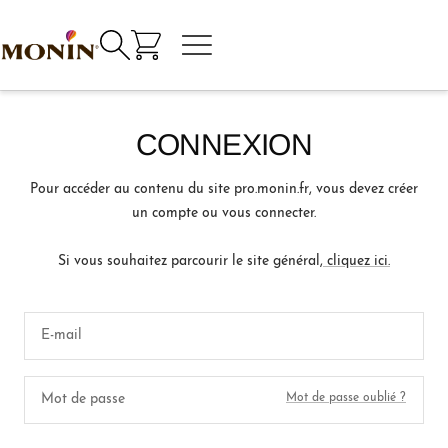
Passer
au
Navigation
Monin
contenu
commande
personnel
CONNEXION
Pour accéder au contenu du site pro.monin.fr, vous devez créer
un compte ou vous connecter.
Si vous souhaitez parcourir le site général,
cliquez ici.
E-mail
Mot de passe
Mot de passe oublié ?