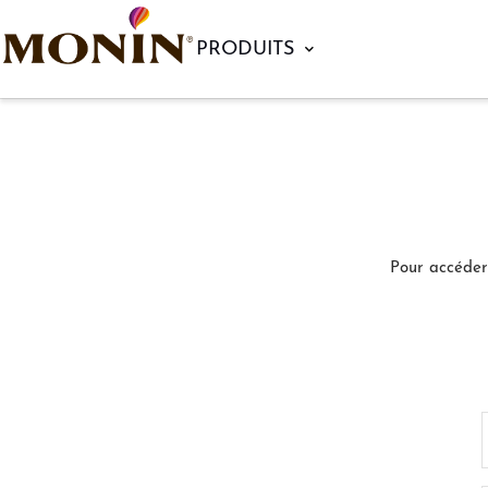
Passer
au
PRODUITS
Monin
contenu
commande
personnel
Pour accéder 